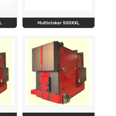
L
Multistoker 500XXL