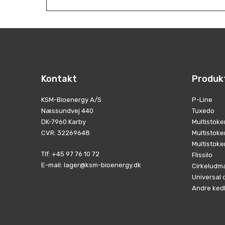
Kontakt
Produk
KSM-Bioenergy A/S
P-Line
Næssundvej 440
Tuxedo
DK-7960 Karby
Multistoke
CVR
:
32269648
Multistoke
Multistoke
Tlf
:
+45 97 76 10 72
Flissilo
E-mail
:
lager@ksm-bioenergy.dk
Cirkeludm
Universal 
Andre ked