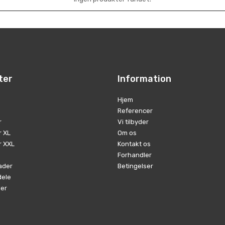
ter
Information
Hjem
Referencer
r
Vi tilbyder
r XL
Om os
r XXL
Kontakt os
Forhandler
ader
Betingelser
dele
ler