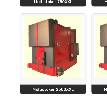
Multistoker 750XXL
M
Multistoker 2500XXL
M