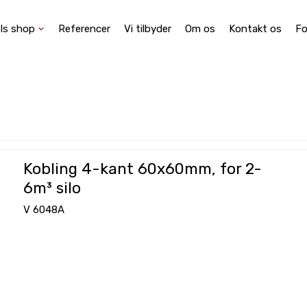
ls shop
Referencer
Vi tilbyder
Om os
Kontakt os
Fo
Kobling 4-kant 60x60mm, for 2-
6m³ silo
V 6048A