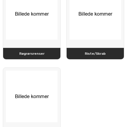
Røgrørsrenser
Riste/Skrab