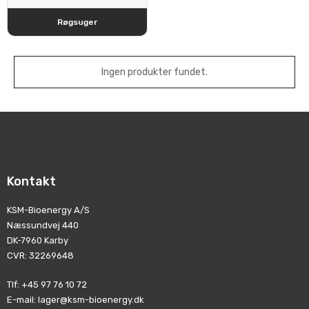
Røgsuger
Ingen produkter fundet.
Kontakt
KSM-Bioenergy A/S
Næssundvej 440
DK-7960 Karby
CVR
:
32269648
Tlf
:
+45 97 76 10 72
E-mail
:
lager@ksm-bioenergy.dk