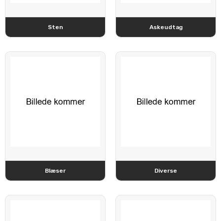
Sten
Askeudtag
Blæser
Diverse