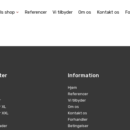
ls shop
Referencer
Vi tilbyder
Om os
Kontakt os
Fo
ter
Information
Hjem
Referencer
r
Vi tilbyder
r XL
Om os
r XXL
Kontakt os
Forhandler
ader
Betingelser