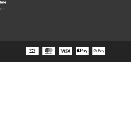
dele
ler