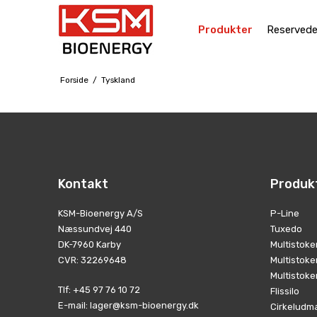
Produkter
Reservede
Forside
/
Tyskland
Kontakt
Produk
KSM-Bioenergy A/S
P-Line
Næssundvej 440
Tuxedo
DK-7960 Karby
Multistoke
CVR
:
32269648
Multistoke
Multistoke
Tlf
:
+45 97 76 10 72
Flissilo
E-mail
:
lager@ksm-bioenergy.dk
Cirkeludm