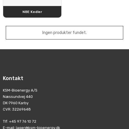
NBE Kedler
Ingen produkter fundet.
Kontakt
KSM-Bioenergy A/S
Næssundvej 440
DK-7960 Karby
CVR
:
32269648
Tlf
:
+45 97 76 10 72
E-mail
:
lager@ksm-bioenergy.dk