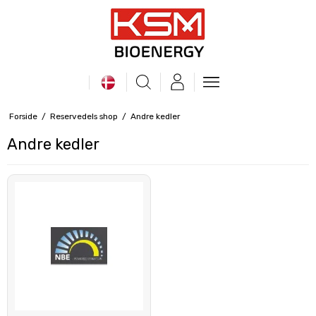
Forside
/
Reservedels shop
/
Andre kedler
Andre kedler