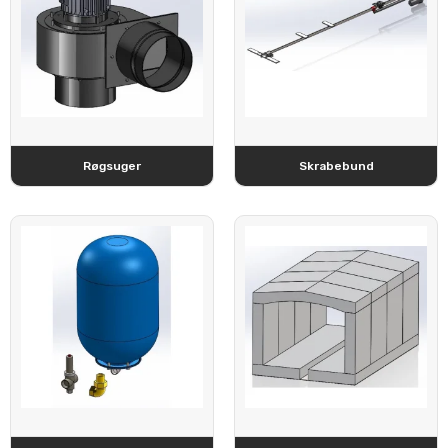
Røgsuger
Skrabebund