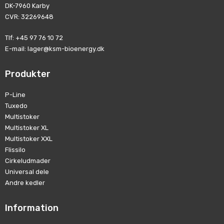
DK-7960 Karby
CVR
:
32269648
Tlf
:
+45 97 76 10 72
E-mail
:
lager@ksm-bioenergy.dk
Produkter
P-Line
Tuxedo
Multistoker
Multistoker XL
Multistoker XXL
Flissilo
Cirkeludmader
Universal dele
Andre kedler
Information