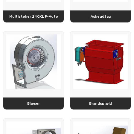
Multistoker 240XL F-Auto
Askeudtag
Blæser
Brandspjæld