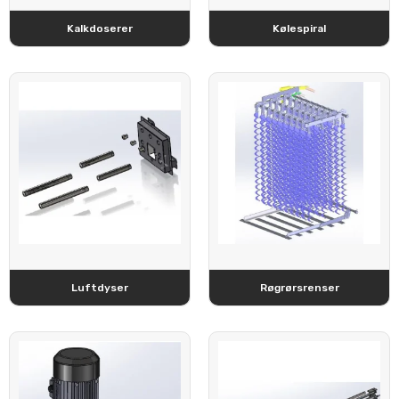
Kalkdoserer
Kølespiral
Luftdyser
Røgrørsrenser