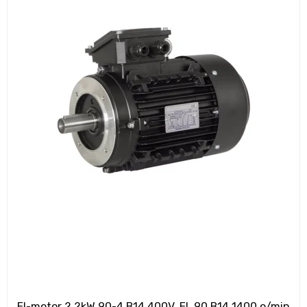
El-motor 2,2kW 90-4 B14 400V, FL 90 B14 1400 o/min