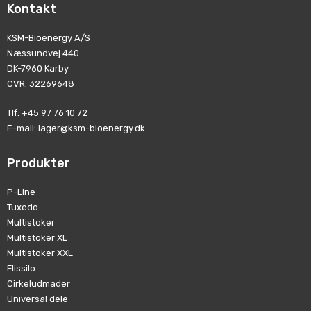
Kontakt
KSM-Bioenergy A/S
Næssundvej 440
DK-7960 Karby
CVR
:
32269648
Tlf
:
+45 97 76 10 72
E-mail
:
lager@ksm-bioenergy.dk
Produkter
P-Line
Tuxedo
Multistoker
Multistoker XL
Multistoker XXL
Flissilo
Cirkeludmader
Universal dele