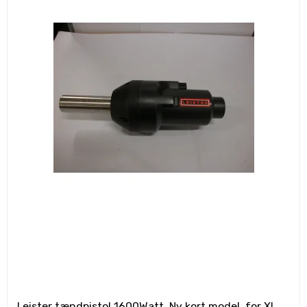
Leister tændpistol 1600Watt, Ny kort model, for XL