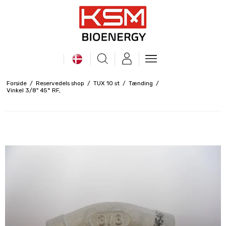
Forside
/
Reservedels shop
/
TUX 10 st
/
Tænding
/
Vinkel 3/8" 45° RF,